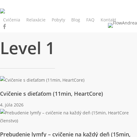
Skip
to
main
Cvičenia
Relaxácie
Pobyty
Blog
FAQ
Kontakt
facebook
instagram
Prihlás sa
content
Level 1
Cvičenie s dieťaťom (11min, HeartCore)
4. júla 2026
Prebudenie lymfy – cvičenie na každý deň (15min,