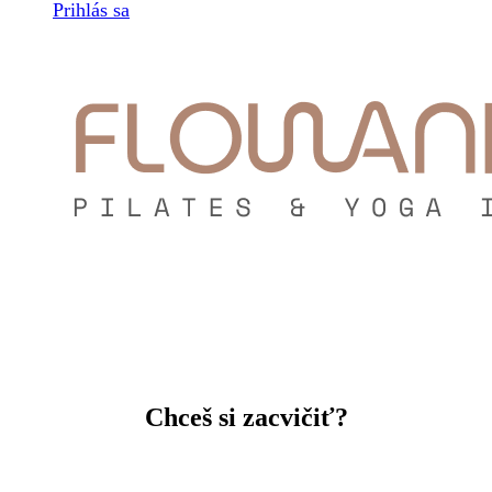
facebook
instagram
Prihlás sa
Chceš si zacvičiť?