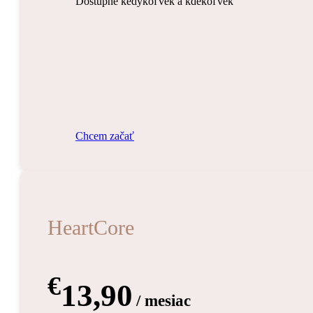
Dostupné kedykoľvek a kdekoľvek
C
h
c
e
m
z
a
č
a
ť
HeartCore
€
13,90
/ mesiac