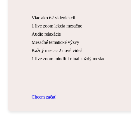
Viac ako 62 videolekcií
1 live zoom lekcia mesačne
Audio relaxácie
Mesačné tematické výzvy
Každý mesiac 2 nové videá
1 live zoom mindful rituál každý mesiac
C
h
c
e
m
z
a
č
a
ť