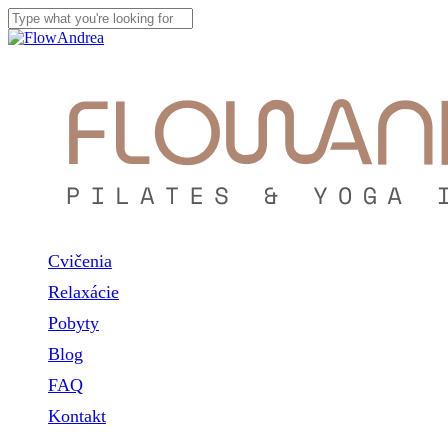
Skip
to
Close
main
Search
content
Menu
Cvičenia
Relaxácie
Pobyty
Blog
FAQ
Kontakt