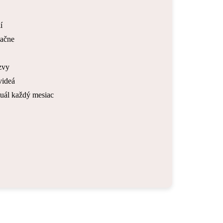
í
sačne
zvy
videá
tuál každý mesiac