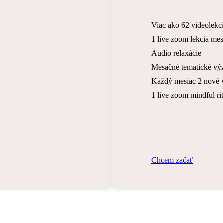
Viac ako 62 videolekci
1 live zoom lekcia me
Audio relaxácie
Mesačné tematické vý
Každý mesiac 2 nové 
1 live zoom mindful ri
C
h
c
e
m
z
a
č
a
ť