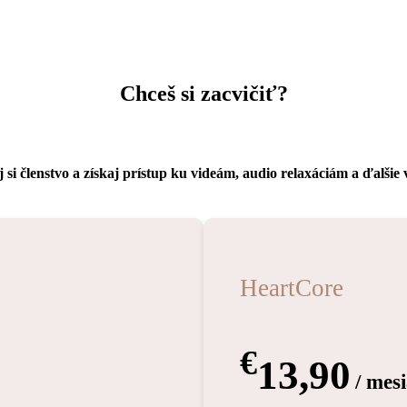
Chceš si zacvičiť?
 si členstvo a získaj prístup ku videám, audio relaxáciám a ďalšie
HeartCore
€
13,90
/ mes