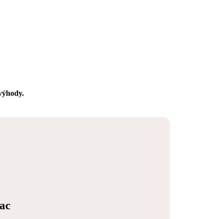
 výhody.
iac