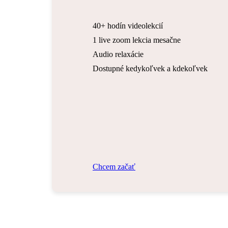
40+ hodín videolekcií
1 live zoom lekcia mesačne
Audio relaxácie
Dostupné kedykoľvek a kdekoľvek
C
h
c
e
m
z
a
č
a
ť