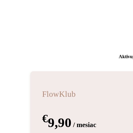
Aktivuj
FlowKlub
€
9,90
/ mesiac