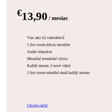
€
13,90
/ mesiac
Viac ako 62 videolekcií
1 live zoom lekcia mesačne
Audio relaxácie
Mesačné tematické výzvy
Každý mesiac 2 nové videá
1 live zoom mindful rituál každý mesiac
C
h
c
e
m
z
a
č
a
ť