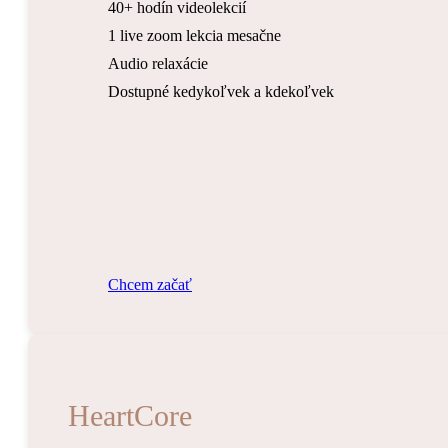
40+ hodín videolekcií
1 live zoom lekcia mesačne
Audio relaxácie
Dostupné kedykoľvek a kdekoľvek
C
h
c
e
m
z
a
č
a
ť
HeartCore