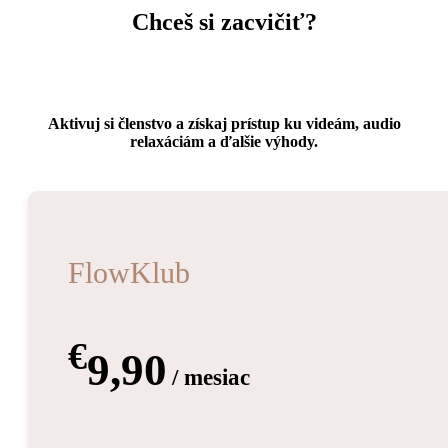
Chceš si zacvičiť?
Aktivuj si členstvo a získaj prístup ku videám, audio
relaxáciám a ďalšie výhody.
FlowKlub
€
9,90
/ mesiac