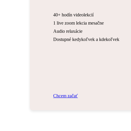
40+ hodín videolekcií
1 live zoom lekcia mesačne
Audio relaxácie
Dostupné kedykoľvek a kdekoľvek
C
h
c
e
m
z
a
č
a
ť