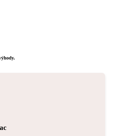
 výhody.
iac