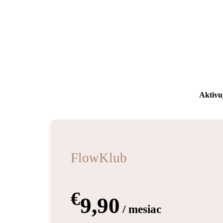
Aktivuj
FlowKlub
€
9,90
/ mesiac