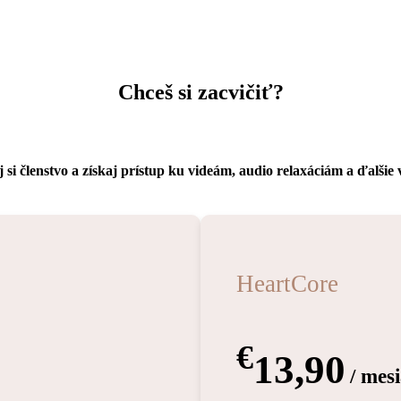
Chceš si zacvičiť?
 si členstvo a získaj prístup ku videám, audio relaxáciám a ďalšie
HeartCore
€
13,90
/ mes