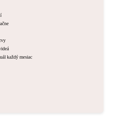
í
sačne
zvy
videá
tuál každý mesiac