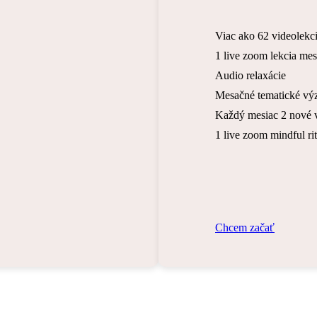
Viac ako 62 videolekci
1 live zoom lekcia me
Audio relaxácie
Mesačné tematické vý
Každý mesiac 2 nové 
1 live zoom mindful ri
C
h
c
e
m
z
a
č
a
ť