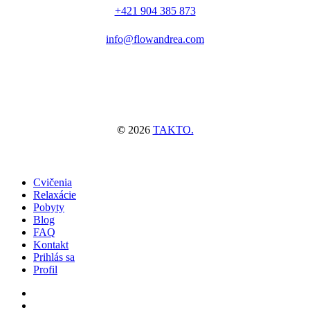
+421 904 385 873
info@flowandrea.com
©
2026
TAKTO.
Close
Cvičenia
Menu
Relaxácie
Pobyty
Blog
FAQ
Kontakt
Prihlás sa
Profil
facebook
instagram