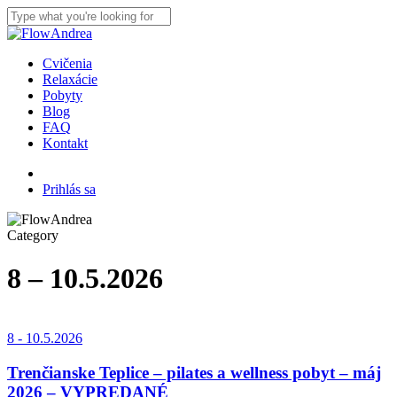
Skip
to
Close
main
Search
content
Menu
Cvičenia
Relaxácie
Pobyty
Blog
FAQ
Kontakt
facebook
instagram
Prihlás sa
Category
8 – 10.5.2026
8 - 10.5.2026
Trenčianske Teplice – pilates a wellness pobyt – máj
2026 – VYPREDANÉ